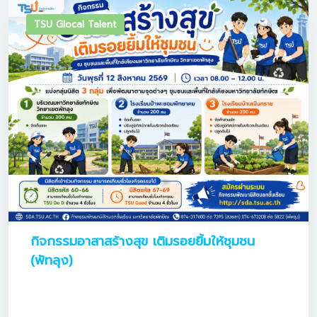
TSU Glocal Talent
กิจกรรมอาสาสร้างสุข เติมรอยยิ้มให้ชุมชน
(พัทลุง)