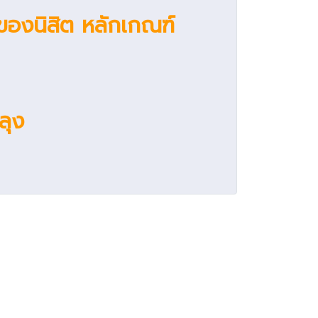
น์ของนิสิต หลักเกณฑ์
ลุง