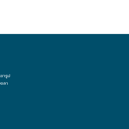
ขารูป
งขลา